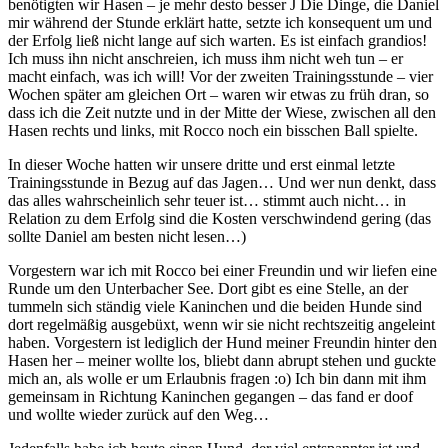
benötigten wir Hasen – je mehr desto besser J Die Dinge, die Daniel
mir während der Stunde erklärt hatte, setzte ich konsequent um und
der Erfolg ließ nicht lange auf sich warten. Es ist einfach grandios!
Ich muss ihn nicht anschreien, ich muss ihm nicht weh tun – er
macht einfach, was ich will! Vor der zweiten Trainingsstunde – vier
Wochen später am gleichen Ort – waren wir etwas zu früh dran, so
dass ich die Zeit nutzte und in der Mitte der Wiese, zwischen all den
Hasen rechts und links, mit Rocco noch ein bisschen Ball spielte.
In dieser Woche hatten wir unsere dritte und erst einmal letzte
Trainingsstunde in Bezug auf das Jagen… Und wer nun denkt, dass
das alles wahrscheinlich sehr teuer ist… stimmt auch nicht… in
Relation zu dem Erfolg sind die Kosten verschwindend gering (das
sollte Daniel am besten nicht lesen…)
Vorgestern war ich mit Rocco bei einer Freundin und wir liefen eine
Runde um den Unterbacher See. Dort gibt es eine Stelle, an der
tummeln sich ständig viele Kaninchen und die beiden Hunde sind
dort regelmäßig ausgebüxt, wenn wir sie nicht rechtszeitig angeleint
haben. Vorgestern ist lediglich der Hund meiner Freundin hinter den
Hasen her – meiner wollte los, bliebt dann abrupt stehen und guckte
mich an, als wolle er um Erlaubnis fragen :o) Ich bin dann mit ihm
gemeinsam in Richtung Kaninchen gegangen – das fand er doof
und wollte wieder zurück auf den Weg…