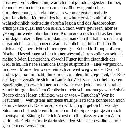
unschwer vorstellen kann, war ich nicht gerade begeistert darüber,
dennoch widmete ich mich zunächst überwiegend seiner
Grunderziehung. Ich glaubte, dass wenn er erst einmal die
grundsätzlichen Kommandos kennt, würde er sich zukünftig
wahrscheinlich rechtzeitig abrufen lassen und das Jagdproblem
erledigt sich quasi fast von allein. Schön wär’s gewesen, aber es
gelang mir weder, ihn durch ein Kommando noch mit Leckerchen
vom Jagen abzuhalten. Gut, dann schnauz ich ihn halt an, das mag
er gar nicht… anschnauzen war tatsächlich schlimm für ihn (für
mich auch), aber nicht schlimm genug… Seine Hoffnung auf den
frischen Hasenbraten schien immer wesentlich reizvoller zu sein als
meine blöden Leckerchen, obwohl Futter für ihn eigentlich das
Größte ist. Ich habe sämtliche Dinge ausprobiert – alles vergeblich.
In diesen Momenten war er einfach zu weit weg von der Realität
und es gelang mir nicht, ihn zurück zu holen. Im Gegenteil, der Reiz
des Jagens verstärkte sich im Laufe der Zeit, so dass er bei unseren
Spaziergängen zwar immer in der Nähe war, jedoch meist parallel
zu mir in irgendwelchen Gebüschen hektisch unterwegs war. Sobald
Rocco einen Hasen erblickte, war er weg – Frauchen? Wer ist
Frauchen? – wenigstens auf diese traurige Tatsache konnte ich mich
dann verlassen L Da er ansonsten wirklich gut gehorcht, war die
Situation sehr frustrierend für mich und die Spaziergänge ziemlich
unentspannt. Ständig hatte ich Angst um ihn, dass er vor ein Auto
läuft – die Gefahr für die darin sitzenden Menschen wollte ich mir
gar nicht erst vorstellen.