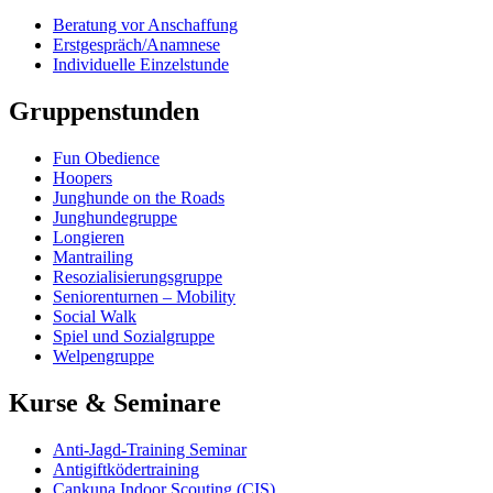
Beratung vor Anschaffung
Erstgespräch/Anamnese
Individuelle Einzelstunde
Gruppenstunden
Fun Obedience
Hoopers
Junghunde on the Roads
Junghundegruppe
Longieren
Mantrailing
Resozialisierungsgruppe​
Seniorenturnen – Mobility
Social Walk
Spiel und Sozialgruppe
Welpengruppe
Kurse & Seminare
Anti-Jagd-Training Seminar
Antigiftködertraining
Cankuna Indoor Scouting (CIS)