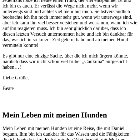
Jedenfalls habe ich heute einen Hund, der viel entspannter ist und
ich bin es auch. Er verlässt die Wege nicht mehr, wenn wir
unterwegs sind und achtet viel mehr auf mich. Selbstverständlich
beobachte ich ihn noch immer sehr gut, wenn wir unterwegs sind,
aber ich kann ihn viel besser verstehen und weiss nun, wann ich wie
auf ihn reagieren muss. Ich bin sehr glücklich darüber, dass ich
diesen letzten Versuch unternommen habe und ich bin dankbar für
das, was ich in so kurzer Zeit gelernt habe und an meinen Hund
vermitteln konnte!
Es gibt nur eine einzige Sache, über die ich mich ärgern könnte,
nämlich dass wir nicht schon viel früher „Cankuna“ aufgesucht
haben…!
Liebe Grüße,
Beate
Mein Leben mit meinen Hunden
Mein Leben mit meinen Hunden ist eine Reise, die mit Daniel
begann. Ihm bin ich dankbar für das Wissen und die Fähigkeiten,
die ich heute besitze. Er hat mir den Weg gezeigt, mir Mut und