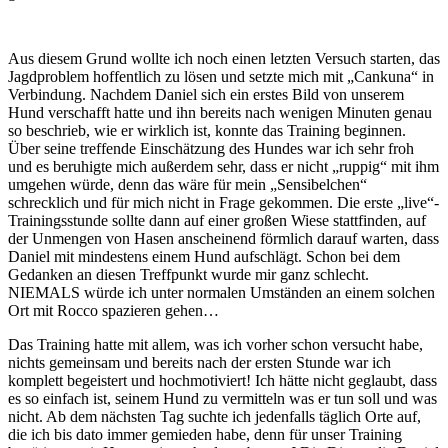
Aus diesem Grund wollte ich noch einen letzten Versuch starten, das
Jagdproblem hoffentlich zu lösen und setzte mich mit „Cankuna“ in
Verbindung. Nachdem Daniel sich ein erstes Bild von unserem
Hund verschafft hatte und ihn bereits nach wenigen Minuten genau
so beschrieb, wie er wirklich ist, konnte das Training beginnen.
Über seine treffende Einschätzung des Hundes war ich sehr froh
und es beruhigte mich außerdem sehr, dass er nicht „ruppig“ mit ihm
umgehen würde, denn das wäre für mein „Sensibelchen“
schrecklich und für mich nicht in Frage gekommen. Die erste „live“-
Trainingsstunde sollte dann auf einer großen Wiese stattfinden, auf
der Unmengen von Hasen anscheinend förmlich darauf warten, dass
Daniel mit mindestens einem Hund aufschlägt. Schon bei dem
Gedanken an diesen Treffpunkt wurde mir ganz schlecht.
NIEMALS würde ich unter normalen Umständen an einem solchen
Ort mit Rocco spazieren gehen…
Das Training hatte mit allem, was ich vorher schon versucht habe,
nichts gemeinsam und bereits nach der ersten Stunde war ich
komplett begeistert und hochmotiviert! Ich hätte nicht geglaubt, dass
es so einfach ist, seinem Hund zu vermitteln was er tun soll und was
nicht. Ab dem nächsten Tag suchte ich jedenfalls täglich Orte auf,
die ich bis dato immer gemieden habe, denn für unser Training